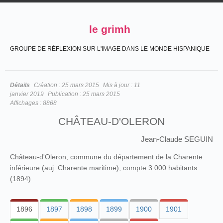
le grimh
GROUPE DE RÉFLEXION SUR L'IMAGE DANS LE MONDE HISPANIQUE
Détails
Création :
25 mars 2015
Mis à jour :
11
janvier 2019
Publication :
25 mars 2015
Affichages :
8868
CHÂTEAU-D'OLERON
Jean-Claude SEGUIN
Château-d'Oleron, commune du département de la Charente
inférieure (auj. Charente maritime), compte 3.000 habitants
(1894)
1896
1897
1898
1899
1900
1901