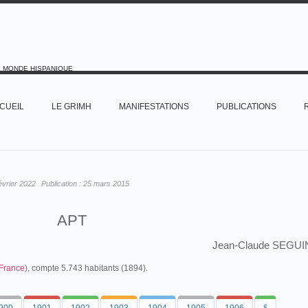
E MONDE HISPANIQUE
CUEIL
LE GRIMH
MANIFESTATIONS
PUBLICATIONS
évrier 2022
Publication :
25 mars 2015
APT
Jean-Claude SEGUI
France
), compte 5.743 habitants (1894).