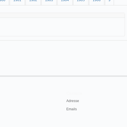
900
1901
1902
1903
1904
1905
1906
$
Contacts
Adresse
Emails