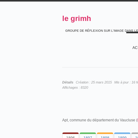
le grimh
GROUPE DE RÉFLEXION SUR L'IMAGE DANS L
AC
Détails
Création :
25 mars 2015
Mis à jour :
16 f
Affichages :
8320
Apt, commune du département du Vaucluse (