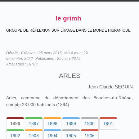
le grimh
GROUPE DE RÉFLEXION SUR L'IMAGE DANS LE MONDE HISPANIQUE
Détails
Création :
25 mars 2015
Mis à jour :
22
décembre 2022
Publication :
25 mars 2015
Affichages :
16783
ARLES
Jean-Claude SEGUIN
Arles, commune du département des Bouches-du-Rhône,
compte 23.000 habitants (1894).
1896
1897
1898
1899
1900
1901
1902
1903
1904
1905
1906