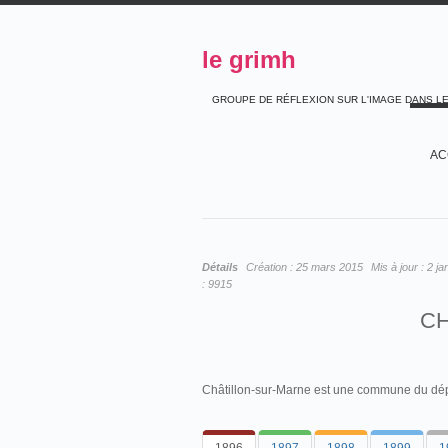
le grimh
GROUPE DE RÉFLEXION SUR L'IMAGE DANS L
AC
Détails
Création :
25 mars 2015
Mis à jour :
2 ja
:
9915
CH
Châtillon-sur-Marne est une commune du dép