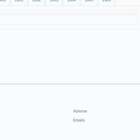
900
1901
1902
1903
1904
1905
1906
Contacts
Adresse
Emails