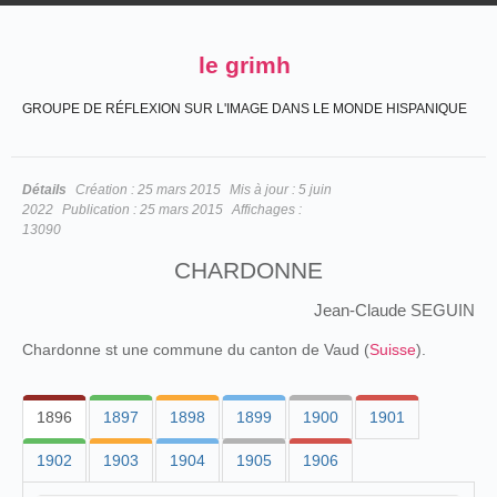
le grimh
GROUPE DE RÉFLEXION SUR L'IMAGE DANS LE MONDE HISPANIQUE
Détails
Création :
25 mars 2015
Mis à jour :
5 juin
2022
Publication :
25 mars 2015
Affichages :
13090
CHARDONNE
Jean-Claude SEGUIN
Chardonne st une commune du canton de Vaud (
Suisse
).
1896
1897
1898
1899
1900
1901
1902
1903
1904
1905
1906