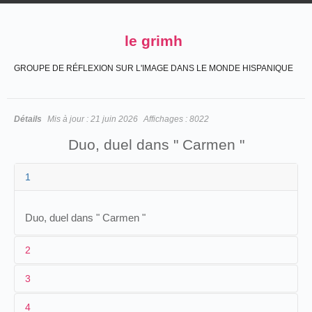
le grimh
GROUPE DE RÉFLEXION SUR L'IMAGE DANS LE MONDE HISPANIQUE
Détails
Mis à jour :
21 juin 2026
Affichages :
8022
Duo, duel dans " Carmen "
1
Duo, duel dans " Carmen "
2
3
1
[
Louis Praiss
]
4