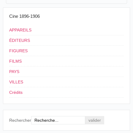
Louis Praiss
2
n.c.
29/12/1901
Suisse
,
Genève
Cinématographe
Cine 1896-1906
3
Louis Praiss
20/03/1902
Suisse
,
Lausanne
P
hono-Cinématograph
4
APPAREILS
ÉDITEURS
FIGURES
FILMS
PAYS
VILLES
Crédits
Rechercher