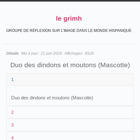
le grimh
GROUPE DE RÉFLEXION SUR L'IMAGE DANS LE MONDE HISPANIQUE
Détails
Mis à jour :
21 juin 2026
Affichages :
8526
Duo des dindons et moutons (Mascotte)
1
Duo des dindons et moutons (Mascotte)
2
3
1
[
Louis Praiss
]
4
2
n.c.
M. Remy et Mlle Lolly, de l'opéra