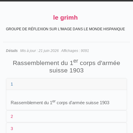
le grimh
GROUPE DE RÉFLEXION SUR L'IMAGE DANS LE MONDE HISPANIQUE
Détails
Mis à jour :
21 juin 2026
Affichages :
9091
er
Rassemblement du 1
corps d'armée
suisse 1903
1
er
Rassemblement du 1
corps d'armée suisse 1903
2
3
1
Louis Praiss