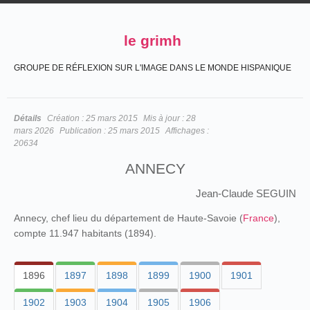
le grimh
GROUPE DE RÉFLEXION SUR L'IMAGE DANS LE MONDE HISPANIQUE
Détails
Création :
25 mars 2015
Mis à jour :
28
mars 2026
Publication :
25 mars 2015
Affichages :
20634
ANNECY
Jean-Claude SEGUIN
Annecy, chef lieu du département de Haute-Savoie (
France
),
compte 11.947 habitants (1894).
1896
1897
1898
1899
1900
1901
1902
1903
1904
1905
1906