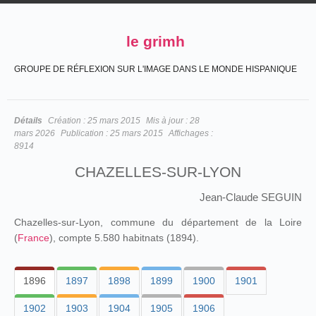
le grimh
GROUPE DE RÉFLEXION SUR L'IMAGE DANS LE MONDE HISPANIQUE
Détails
Création :
25 mars 2015
Mis à jour :
28
mars 2026
Publication :
25 mars 2015
Affichages :
8914
CHAZELLES-SUR-LYON
Jean-Claude SEGUIN
Chazelles-sur-Lyon, commune du département de la Loire
(
France
), compte 5.580 habitnats (1894).
1896
1897
1898
1899
1900
1901
1902
1903
1904
1905
1906