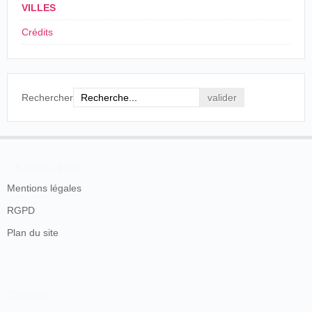
décembre 1896.
VILLES
Crédits
L'article ne semble pas indiquer que le tourneur soit
resté plus longtemps à Aubenas.
Rechercher
En savoir plus
Mentions légales
RGPD
Plan du site
Contacts