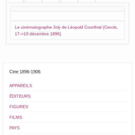
Le cinématographe Joly de Léopold Courthial (Cercle,
17->19 décembre 1896)
Le photographe
Léopold Courthial
de
Privas
vient d'y
présenter son cinématographe Joly. À Aubenas, il
organise également une séance au cours de laquelle il
Cine 1896-1906
présente quelques films du répertoire Joly-Normandin :
APPAREILS
Le Cinématographe est dans nos murs !
Jeudi soir, M. Léopold Courthial a donné dans le
ÉDITEURS
local du Cercle la première séance. Le
programme se composait de : Le tsar au
FIGURES
Panthéon ;
La baignade des Soudanais
;
les
forgerons
;
Place de la République à Paris
;
FILMS
Quadrille des Gommeux
;
Scène d'ivrogne
.
PAYS
Le Courrier d'Aubenas, Aubenas, vendredi 19