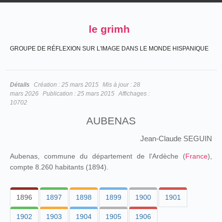
le grimh
GROUPE DE RÉFLEXION SUR L'IMAGE DANS LE MONDE HISPANIQUE
Détails
Création :
25 mars 2015
Mis à jour :
28
mars 2026
Publication :
25 mars 2015
Affichages :
10702
AUBENAS
Jean-Claude SEGUIN
Aubenas, commune du département de l'Ardèche (
France
),
compte 8.260 habitants (1894).
1896
1897
1898
1899
1900
1901
1902
1903
1904
1905
1906