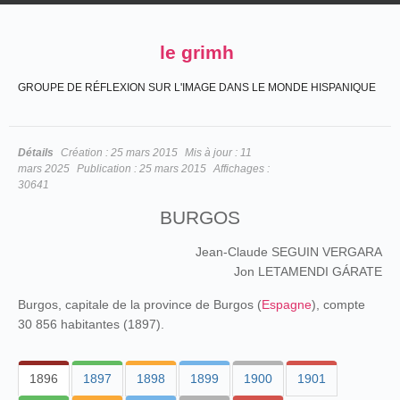
le grimh
GROUPE DE RÉFLEXION SUR L'IMAGE DANS LE MONDE HISPANIQUE
Détails
Création :
25 mars 2015
Mis à jour :
11
mars 2025
Publication :
25 mars 2015
Affichages :
30641
BURGOS
Jean-Claude SEGUIN VERGARA
Jon LETAMENDI GÁRATE
Burgos, capitale de la province de Burgos (
Espagne
), compte
30 856 habitantes (1897).
1896
1897
1898
1899
1900
1901