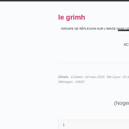
le grimh
GROUPE DE RÉFLEXION SUR L'IMAGE DANS L
AC
Détails
Création :
24 mars 2015
Mis à jour :
21 
Affichages :
24620
(Nogen
1