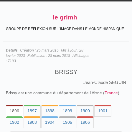
le grimh
GROUPE DE RÉFLEXION SUR L'IMAGE DANS LE MONDE HISPANIQUE
Détails
Création :
25 mars 2015
Mis à jour :
28
février 2023
Publication :
25 mars 2015
Affichages
:
7193
BRISSY
Jean-Claude SEGUIN
Brissy est une commune du département de l'Aisne (
France
).
1896
1897
1898
1899
1900
1901
1902
1903
1904
1905
1906