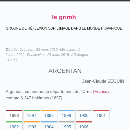
le grimh
GROUPE DE RÉFLEXION SUR L'IMAGE DANS LE MONDE HISPANIQUE
Détails
Création :
25 mars 2015
Mis à jour :
1
février 2022
Publication :
25 mars 2015
Affichages
:
12857
ARGENTAN
Jean-Claude SEGUIN
Argentan, commune du département de l'Orne (
France
),
compte 6.247 habitants (1897).
1896
1897
1898
1899
1900
1901
1902
1903
1904
1905
1906