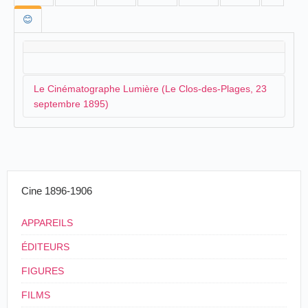
😊
Le Cinématographe Lumière (Le Clos-des-Plages, 23
septembre 1895)
La famille Lumière possède un belle villa au Clos-des-
Plages et cela va leur permettre, le 23 septembre
1895, de présenter à cent cinquante invités le
Cine 1896-1906
cinématographe et les photographies animées. C'est
Antoine Lumière
, le père, qui est à la manoeuvre. Le
journaliste du
Petit Marseillais
, lui-même invité à cette
APPAREILS
présentation exceptionnelle, donne une description fort
ÉDITEURS
détaillée non seulement de l'appareil, mais aussi de
quelques-unes de vues présentées pour l'occasion :
FIGURES
FILMS
Une Expérience de Cinématographie