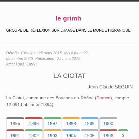
le grimh
GROUPE DE RÉFLEXION SUR L'IMAGE DANS LE MONDE HISPANIQUE
Détails
Création :
25 mars 2015
Mis à jour :
22
décembre 2025
Publication :
25 mars 2015
Affichages :
19995
LA CIOTAT
Jean-Claude SEGUIN
La Ciotat, commune des Bouches-du-Rhône (
France
), compte
12.091 habitants (1894).
1895
1896
1897
1898
1899
1900
1901
1902
1903
1904
1905
1906
$