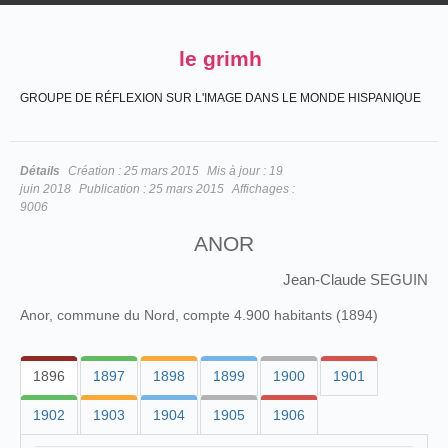
le grimh
GROUPE DE RÉFLEXION SUR L'IMAGE DANS LE MONDE HISPANIQUE
Détails
Création :
25 mars 2015
Mis à jour :
19
juin 2018
Publication :
25 mars 2015
Affichages :
9006
ANOR
Jean-Claude SEGUIN
Anor, commune du Nord, compte 4.900 habitants (1894)
1896
1897
1898
1899
1900
1901
1902
1903
1904
1905
1906