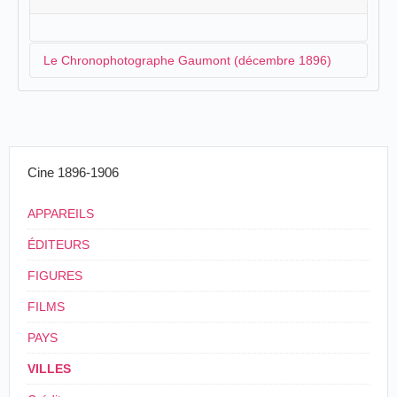
Le Chronophotographe Gaumont (décembre 1896)
C'est grâce à un article de presse publié dans
le
Journal de Foumies
que nous savons que le
responsable du chronophotographe Gaumont
Cine 1896-1906
(système Demenÿ) a l'intention de venir à Anor :
Le cinématographe à
APPAREILS
Fourmies. — Nous apprenons
ÉDITEURS
l'arrivée à Fourmies du
cinématographe, cette
FIGURES
merveilleuse et dernière
invention d'Edison, qui obtient,
FILMS
un si grand succès à Paris et qui
reproduit avec une vérité
PAYS
saisissante tous les mouvements
réels et exacts de la vie, en
VILLES
grandeur naturelle,