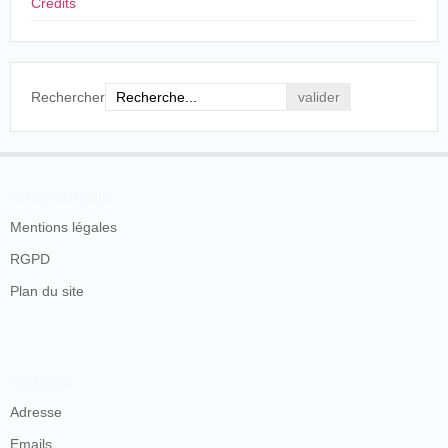
photographiés sur le vif.
Crédits
C'est certainement merveilleux,
et tous les fervents du progrès
apprendront avec plaisir qu'une
séance sera donnée à Wignehies,
salle Bonge, dimanche 29
Rechercher
novembre, à 8 h. du soir.
Le Directeur se propose de
visiter Trélon, Sains, Anor, et
finir par Fourmies, où une
séance sera donnée, salle du
En savoir plus
Théâtre, le samedi 5 décembre,
Mentions légales
et une autre le lendemain
dimanche à 8 h. ½ du soir.
RGPD
La modicité du prix des places,
0,50 centimes et 1 fr. les
Plan du site
premières, permettra à tous de
profiler de l'occasion qui leur est
offerte d'aller admirer, parmi
plusieurs autres tableaux
:
l'Arrivée d'un train
,
le Départ
Contacts
d'un transatlantique
,
le Défié
Adresse
d'artillerie
, l'Arrivée du tsar à
Paris, la Parisienne au bain,
Emails