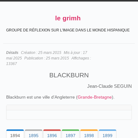
le grimh
GROUPE DE RÉFLEXION SUR L'IMAGE DANS LE MONDE HISPANIQUE
Détails
Création :
25 mars 2015
Mis à jour :
17
mai 2025
Publication :
25 mars 2015
Affichages :
13367
BLACKBURN
Jean-Claude SEGUIN
Blackburn est une ville d'Angleterre (
Grande-Bretagne
).
1894
1895
1896
1897
1898
1899