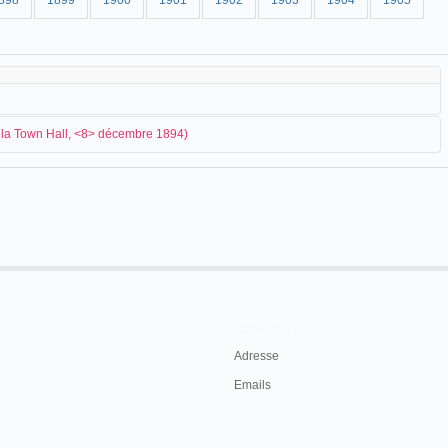
898
1899
1900
1901
1902
1903
1904
1905
e la Town Hall, <8> décembre 1894)
etoscopes présentent des vues animées :
 inspecting the latest and one of the most
inetoscope, which is being exhibited at Mr A.
 object viewed has been aptly described as a
 a photograph of an acrobat projected on a
Contacts
ons. In fact a series of photographs taken at
 scene, and thus do for the eye what the
Adresse
ent shows the progress of a cock fight. It has
Emails
ris in Europe, and is well worth a visit.
i 8 décembre 1894, p. 3.