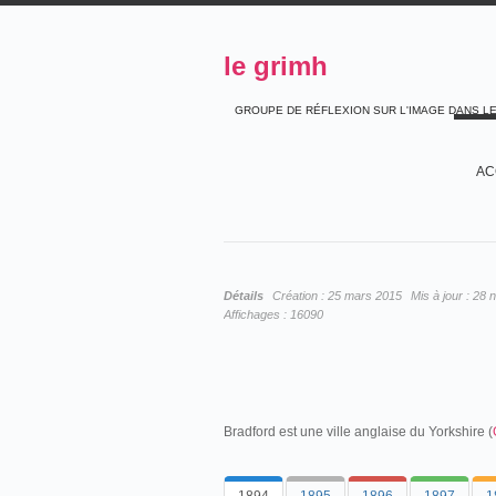
le grimh
GROUPE DE RÉFLEXION SUR L'IMAGE DANS L
AC
Détails
Création :
25 mars 2015
Mis à jour :
28 
Affichages :
16090
Bradford est une ville anglaise du Yorkshire (