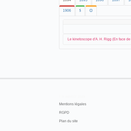
1894
1895
1896
1897
1
1906
$
😊
Le kinetoscope d'A. H. Rigg (En face d
Dans le magasin d'A. H. Rigg, deux kin
A MARVELLOUS INVENTION
Bradford people have now the opportunity of
marvellous of Mr Edison's inventions, the k
H. Rigg's shop opposite the Town Hall. The
moving photograph, the spectator observing
En savoir plus
screen and going through a series of evoluti
the rate of 46 a second are projected on the
Mentions légales
phonograph does for the ear. Another instrum
RGPD
not hitherto been shown out of London and Pa
Plan du site
Bradford Daily Telegraph
, Bradford, samed