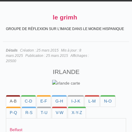
le grimh
GROUPE DE RÉFLEXION SUR L'IMAGE DANS LE MONDE HISPANIQUE
Détails
Création :
25 mars 2015
Mis à jour :
8
mars 2025
Publication :
25 mars 2015
Affichages :
20500
IRLANDE
A-B
C-D
E-F
G-H
I-J-K
L-M
N-O
P-Q
R-S
T-U
V-W
X-Y-Z
Belfast