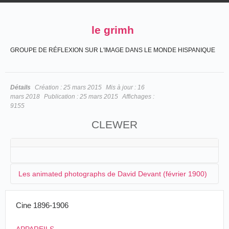
le grimh
GROUPE DE RÉFLEXION SUR L'IMAGE DANS LE MONDE HISPANIQUE
Détails
Création :
25 mars 2015
Mis à jour :
16
mars 2018
Publication :
25 mars 2015
Affichages :
9155
CLEWER
Les animated photographs de David Devant (février 1900)
Cine 1896-1906
Si
David Devant
s'occupe depuis plusieurs mois de la
Markelyne and Cooke's Provincial Company, il organise
cependant une séance de vues animées à Clewer, au