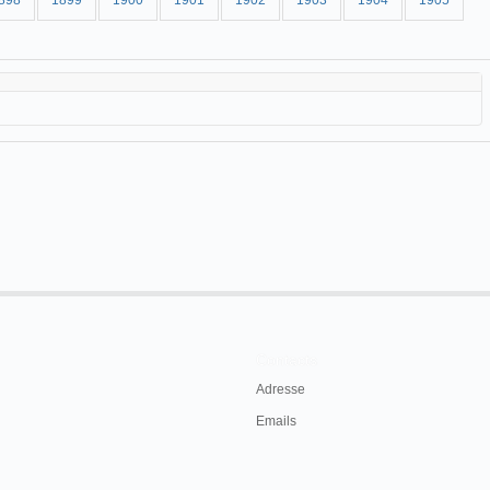
898
1899
1900
1901
1902
1903
1904
1905
Contacts
Adresse
Emails