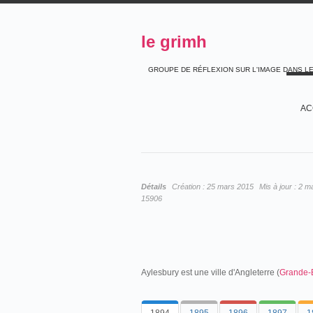
le grimh
GROUPE DE RÉFLEXION SUR L'IMAGE DANS L
AC
Détails
Création :
25 mars 2015
Mis à jour :
2 m
15906
Aylesbury est une ville d'Angleterre (
Grande-