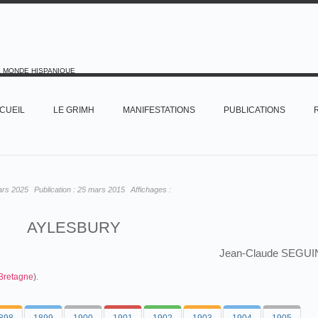
E MONDE HISPANIQUE
CUEIL
LE GRIMH
MANIFESTATIONS
PUBLICATIONS
ars 2025
Publication :
25 mars 2015
Affichages :
AYLESBURY
Jean-Claude SEGUI
Bretagne
).