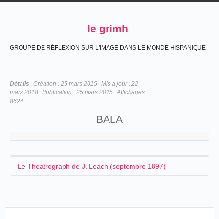
le grimh
GROUPE DE RÉFLEXION SUR L'IMAGE DANS LE MONDE HISPANIQUE
Détails
Création :
25 mars 2015
Mis à jour :
22
mars 2018
Publication :
25 mars 2015
Affichages :
8624
BALA
Le Theatrograph de J. Leach (septembre 1897)
Jean-Claude SEGUIN
La troupe de J. Leach qui arrive à Bala dispose d'un