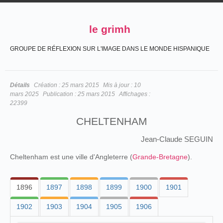
le grimh
GROUPE DE RÉFLEXION SUR L'IMAGE DANS LE MONDE HISPANIQUE
Détails
Création :
25 mars 2015
Mis à jour :
10
mars 2025
Publication :
25 mars 2015
Affichages :
22399
CHELTENHAM
Jean-Claude SEGUIN
Cheltenham est une ville d'Angleterre (
Grande-Bretagne
).
1896
1897
1898
1899
1900
1901
1902
1903
1904
1905
1906