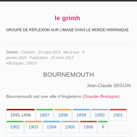
le grimh
GROUPE DE RÉFLEXION SUR L'IMAGE DANS LE MONDE HISPANIQUE
Détails
Création :
25 mars 2015
Mis à jour :
9
janvier 2026
Publication :
25 mars 2015
Affichages :
20615
BOURNEMOUTH
Jean-Claude SEGUIN
Bournemouth est une ville d'Angleterre (
Grande-Bretagne
).
1895-1896
1897
1898
1899
1900
1901
1902
1903
1904
1905
1906
$