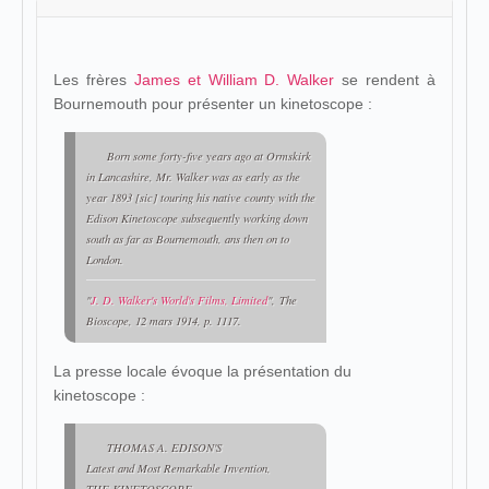
Les frères
James et William D. Walker
se rendent à
Bournemouth pour présenter un kinetoscope :
Born some forty-five years ago at Ormskirk
in Lancashire, Mr. Walker was as early as the
year 1893 [
sic
] touring his native county with the
Edison Kinetoscope subsequently working down
south as far as Bournemouth, ans then on to
London.
"
J. D. Walker's World's Films, Limited
",
The
Bioscope
, 12 mars 1914, p. 1117.
La presse locale évoque la présentation du
kinetoscope :
THOMAS A. EDISON'S
Latest and Most Remarkable Invention,