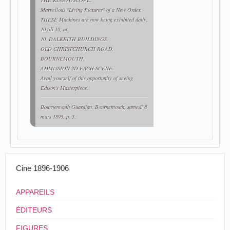
THE KINETOSCOPE.
Marvellous "Living Pictures" of a New Order.
THESE Machines are now being exhibited daily,
10 till 10, at
10, DALKEITH BUILDINGS,
OLD CHRISTCHURCH ROAD,
BOURNEMOUTH.
ADMISSION 2D EACH SCENE.
Avail yourself of this opportunity of seeing
Edison's Masterpiece.
Bournemouth Guardian
, Bournemouth, samedi 8
mars 1895, p. 5.
Cine 1896-1906
APPAREILS
ÉDITEURS
FIGURES