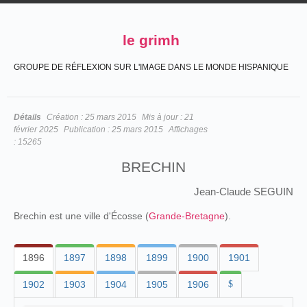
le grimh
GROUPE DE RÉFLEXION SUR L'IMAGE DANS LE MONDE HISPANIQUE
Détails
Création :
25 mars 2015
Mis à jour :
21
février 2025
Publication :
25 mars 2015
Affichages
:
15265
BRECHIN
Jean-Claude SEGUIN
Brechin est une ville d'Écosse (
Grande-Bretagne
).
1896
1897
1898
1899
1900
1901
1902
1903
1904
1905
1906
$