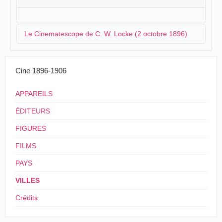
Le Cinematescope de C. W. Locke (2 octobre 1896)
Depuis le mois d'août 1896,
David Devant
, le célèbre
Cine 1896-1906
magicien, a organisé une entreprise afin de distribuer
et présenter des films en
Grande-Bretagne
. Une
APPAREILS
tournée a été mise en place dans le nord du pays et en
Écosse. La veille, le spectacle a été donnée à
ÉDITEURS
Peterhead
. À Brechin, la soirée a lieu le 2 octobre
FIGURES
1896. L'appareil nommé Cinematescope est en réalité
l'un des projecteurs de
R. W. Paul
dont
David Devant
a
FILMS
fait l'acquisition. Le spectacle associe des projections
de vues animées et des numéros de magie de
Douglas
PAYS
Beaufort
. En ce qui concerne les films, c'est
C. W.
VILLES
Locke
qui s'en charge :
Crédits
BRECHIN
[...]