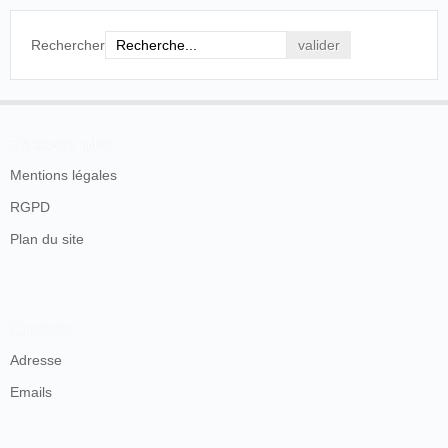
ANIMATED PHOTOGRAPHS.-Last night
there was given in Brechin an exhibition of
Rechercher
animated photographs by Mr. David Devant of
the Egyptian Hall, London. There was a good
attendance. Several very clever conjuring and
entertaining musical sketches were given by Mr
Douglas Beaufort. The programme was always
En savoir plus
varied and full of amusement, affording an
excellent opportunity for the display of his
Mentions légales
remarkable ability aud skill as a ventriloquist,
and also for his marvellous sleight-of-hand
RGPD
performances. The cinematescope was
admirably manipulated by Mr C. W. Locke.
Plan du site
Dundee Courier,
Dundee
, 3 octobre 1896, p. 6.
La tournée va conduire l'équipe à
Montrose
, dès le
Contacts
lendemain...
Adresse
Emails