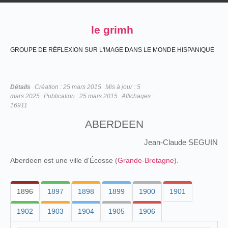
le grimh
GROUPE DE RÉFLEXION SUR L'IMAGE DANS LE MONDE HISPANIQUE
Détails
Création :
25 mars 2015
Mis à jour :
5
mars 2025
Publication :
25 mars 2015
Affichages :
16911
ABERDEEN
Jean-Claude SEGUIN
Aberdeen est une ville d'Écosse (
Grande-Bretagne
).
1896
1897
1898
1899
1900
1901
1902
1903
1904
1905
1906