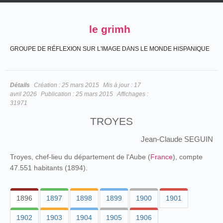
le grimh
GROUPE DE RÉFLEXION SUR L'IMAGE DANS LE MONDE HISPANIQUE
Détails
Création :
25 mars 2015
Mis à jour :
17
avril 2026
Publication :
25 mars 2015
Affichages :
31971
TROYES
Jean-Claude SEGUIN
Troyes, chef-lieu du département de l'Aube (
France
), compte
47.551 habitants (1894).
1896
1897
1898
1899
1900
1901
1902
1903
1904
1905
1906