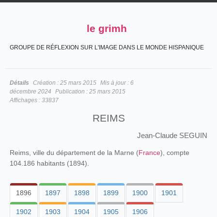
le grimh
GROUPE DE RÉFLEXION SUR L'IMAGE DANS LE MONDE HISPANIQUE
Détails
Création :
25 mars 2015
Mis à jour :
6
décembre 2024
Publication :
25 mars 2015
Affichages :
33837
REIMS
Jean-Claude SEGUIN
Reims, ville du département de la Marne (
France
), compte
104.186 habitants (1894).
1896
1897
1898
1899
1900
1901
1902
1903
1904
1905
1906