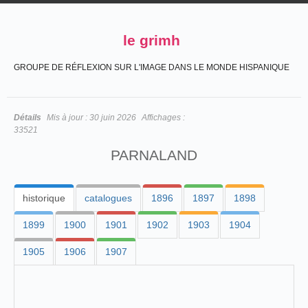
le grimh
GROUPE DE RÉFLEXION SUR L'IMAGE DANS LE MONDE HISPANIQUE
Détails
Mis à jour :
30 juin 2026
Affichages :
33521
PARNALAND
historique
catalogues
1896
1897
1898
1899
1900
1901
1902
1903
1904
1905
1906
1907