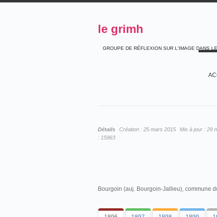
le grimh
GROUPE DE RÉFLEXION SUR L'IMAGE DANS L
AC
Détails
Création :
25 mars 2015
Mis à jour :
29 
:
15963
Bourgoin (auj. Bourgoin-Jallieu), commune du