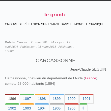
le grimh
GROUPE DE RÉFLEXION SUR L'IMAGE DANS LE MONDE HISPANIQUE
Détails
Création :
25 mars 2015
Mis à jour :
19
avril 2026
Publication :
25 mars 2015
Affichages :
16088
CARCASSONNE
Jean-Claude SEGUIN
Carcassonne, chef-lieu du département de l'Aude (
France
),
compte 28.000 habitants (1894)
1896
1897
1898
1899
1900
1901
1902
1903
1904
1905
1906
$