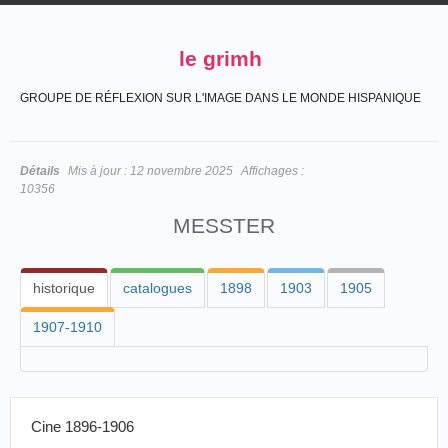
le grimh
GROUPE DE RÉFLEXION SUR L'IMAGE DANS LE MONDE HISPANIQUE
Détails
Mis à jour :
12 novembre 2025
Affichages :
10356
MESSTER
historique
catalogues
1898
1903
1905
1907-1910
Cine 1896-1906