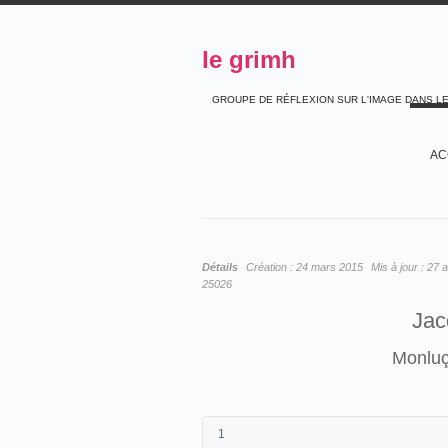
le grimh
GROUPE DE RÉFLEXION SUR L'IMAGE DANS L
AC
Détails
Création :
24 mars 2015
Mis à jour :
27 a
25026
Jac
Monluç
1