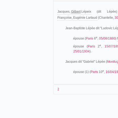
Jacques,
Gilbert
Lépeix
(dit Lépée)
Françoise, Eugénie Lartaud
(Chantelle,
30
Jean-Baptiste Lépée dit "Ludovic L
e
épouse (
Paris
6
,
05/08/1880
)
e
épouse (
Paris
2
,
15/07/18
25/01/1934
).
Jacques dit "Gabriel" Lépée (
Montlu
e
épouse (1) (
Paris
10
,
16/04/1
2
Les origines (1847-1895)
Fils d'un boulanger auvergnat, Jean-Bapti