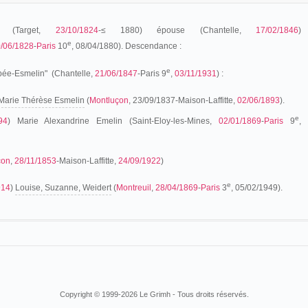
 (Target,
23/10/1824
-≤ 1880) épouse (Chantelle,
17/02/1846
)
e
/06/1828
-
Paris
10
, 08/04/1880). Descendance :
e
épée-Esmelin" (Chantelle,
21/06/1847
-Paris 9
,
03/11/1931
) :
Marie Thérèse Esmelin
(
Montluçon
, 23/09/1837-Maison-Laffitte,
02/06/1893
).
e
94
)
Marie Alexandrine Emelin
(Saint-Eloy-les-Mines,
02/01/1869
-
Paris
9
,
çon
,
28/11/1853
-Maison-Laffitte,
24/09/1922
)
e
914
)
Louise, Suzanne, Weidert
(
Montreuil
,
28/04/1869
-
Paris
3
, 05/02/1949).
Copyright © 1999-2026 Le Grimh - Tous droits réservés.
ste Lépée est déjà installé à
Paris
au moment de son mariage (1880) avec Marie