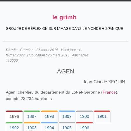
le grimh
GROUPE DE RÉFLEXION SUR L'IMAGE DANS LE MONDE HISPANIQUE
Détails
Création :
25 mars 2015
Mis à jour :
4
février 2022
Publication :
25 mars 2015
Affichages
:
20000
AGEN
Jean-Claude SEGUIN
Agen, chef-lieu du département du Lot-et-Garonne (
France
),
compte 23.234 habitants.
1896
1897
1898
1899
1900
1901
1902
1903
1904
1905
1906