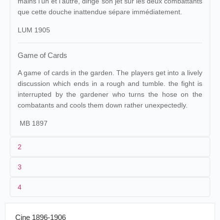
mains l'un et l'autre, dirige son jet sur les deux combattants
que cette douche inattendue sépare immédiatement.
LUM 1905
Game of Cards
A game of cards in the garden. The players get into a lively
discussion which ends in a rough and tumble. the fight is
interrupted by the gardener who turns the hose on the
combatants and cools them down rather unexpectedly.
MB 1897
2
3
1
Lumière
115 (AS 216)
Magui
4
2
n.c.
Cinématograph
18/10/1896
France
,
Lyon
Lumière
3
[printemps 1896]-18/10/1896
17 m
Cine 1896-1906
Cinématograph
4
France
, [
Lyon
, Monplaisir]