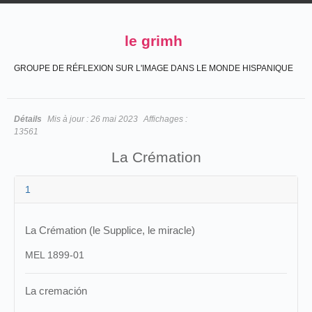
le grimh
GROUPE DE RÉFLEXION SUR L'IMAGE DANS LE MONDE HISPANIQUE
Détails
Mis à jour :
26 mai 2023
Affichages :
13561
La Crémation
1
La Crémation (le Supplice, le miracle)
MEL 1899-01
La cremación