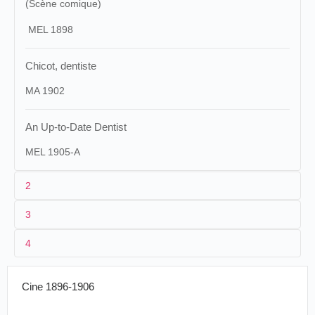
(Scène comique)
MEL 1898
Chicot, dentiste
MA 1902
An Up-to-Date Dentist
MEL 1905-A
2
3
1
Méliès
81
Vitagraphe
371,
Mazo
16
4
2
Georges Méliès
Un
Karl Kalb
,
14/09/1896
Espagne
,
Valence
famoso
3
1896-14/09/1896
20 m/65 ft
vitagraphe
dentista
Cine 1896-1906
4
France
,
Paris
France
.
Paris
.
Georges
Chez le