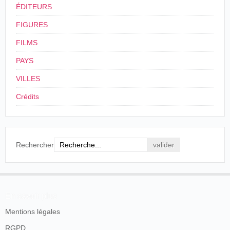
du Diable
ÉDITEURS
The
FIGURES
Grande-
17/08/1897
[
David Devant
]
Haunted
Bretagne
,
Whitstable
FILMS
Castle
PAYS
Grande-
The
10/11/1897
Bretagne
,
Great
[
David Devant
]
Haunted
VILLES
Marlow
Castle
Crédits
Grande-
A Haunted
21/01/1898
[
David Devant
]
Bretagne
,
Whitchurch
Castle
The
Grande-
25/01/1898
[
David Devant
]
Haunted
Bretagne
,
Ramsgate
Rechercher
Castle
Le Manoir
17/04/1898
Suisse
,
Lausanne
Louis Praiss
du diable
Turquie
.
Victor
Le Manoir
En savoir plus
12/12/1898
Constantinople
Continsouza
du Diable
Mentions légales
RGPD