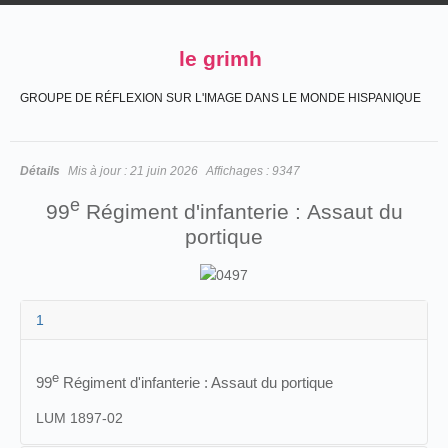
le grimh
GROUPE DE RÉFLEXION SUR L'IMAGE DANS LE MONDE HISPANIQUE
Détails
Mis à jour :
21 juin 2026
Affichages :
9347
e
99
Régiment d'infanterie : Assaut du
portique
1
e
99
Régiment d'infanterie : Assaut du portique
LUM 1897-02