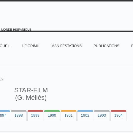
E MONDE HISPANIQUE
CUEIL
LE GRIMH
MANIFESTATIONS
PUBLICATIONS
53
STAR-FILM
(G. Méliès)
897
1898
1899
1900
1901
1902
1903
1904