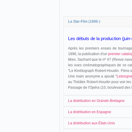
La Star-Film (1896-)
Les débuts de la production (jui
Après les premiers essais de tournag
1896, la publication d'un
premier catal
titres. Sachant que le nº 47 (
Revue nava
les vues cinématographiques de ce cat
"Le Kinétograph Robert-Houdin. Films o
Une main anonyme a ajouté "
Leborgn
au Théâtre Robert-Houdin pour voir les
Passage de l'Opéra (10, boulevard des It
La distribution en Grande-Bretagne
La distribution en Espagne
En octobre 1896, Charles de Vere m
La distribution aux États-Unis
britannique.
Jusqu'en novembre 1903, la distributi