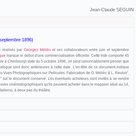
Jean-Claude SEGUIN
n-septembre 1896)
e réalisés par
Georges Méliès
et ses collaborateurs entre juin et septembre
ogue
marque le début d'une commercialisation officielle. Cette liste comporte 45
le à Cherbourg
) date du 5 octobre 1896, on peut raisonnablement penser que
alogue sont donc antérieures à cette date. L'en-tête de ce document indique
u Vues Photographiques sur Pellicules. Fabrication de G. Méliès & L. Reulos".
e
" sur le document conservé. Les éventuels acheteurs sont invités à se rendre
 vues cinématographiques qu'ils peuvent acheter dans le magasin situé au 14,
aliens), à deux pas du théâtre.
et en vente des vues cinématographiques comme en témoigne la presse
on des films Méliès est opérée des commissionnaires, avant d'être confiée à