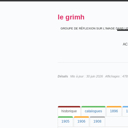
le grimh
GROUPE DE RÉFLEXION SUR L'IMAGE DANS L
AC
Détails
Mis à jour :
30 juin 2026
Affichages :
478
historique
catalogues
1896
1
1905
1906
1908