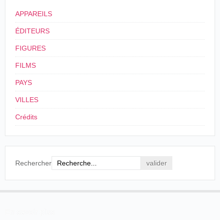
"Andrée's Station" & les membres de l'Expédition (1897)
28/11/1899
France
,
Dijon
Daue
Andrée au
APPAREILS
Pôle Nord
Andrée au
ÉDITEURS
03/06/1900
France
,
Bordeaux
Lacabane
Pôle Nord
FIGURES
Osos en el
Espagne
,
FILMS
Cinematógrafo
Polo
04/10/1900
Baléares
,
Palma
Balear
(Expedición
PAYS
de Majorque
Andree)
VILLES
Départ du
Monaco
, Palais
François
ballon de
Crédits
--/03/1901
des Beaux-Arts
Dussaud
l'infortuné
Andrée
France
.
Meaux
.
Au pôle
15/03/1901
M. Brou
Rechercher
Théâtre
Nord
Le Ballon
02/04/1901
Suisse
,
Lausanne
Bioscope
d'Andrée
El Polo
En savoir plus
Norte, paso