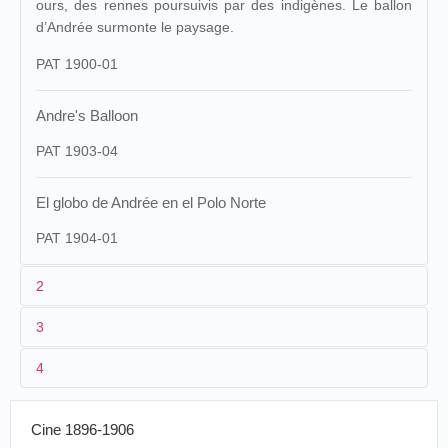
ours, des rennes poursuivis par des indigènes. Le ballon
d’Andrée surmonte le paysage.
PAT 1900-01
Andre's Balloon
PAT 1903-04
El globo de Andrée en el Polo Norte
PAT 1904-01
2
3
1
Pathé
332 (1900); 326 (1901, 1902)
4
2
n.c.
Cinématographe
Andrée au
03/09/1899
France
.
Tours
Pathé
pôle Nord
3
<03/09/1899
20 m/65 ft
Cine 1896-1906
L’explorateu
4
France