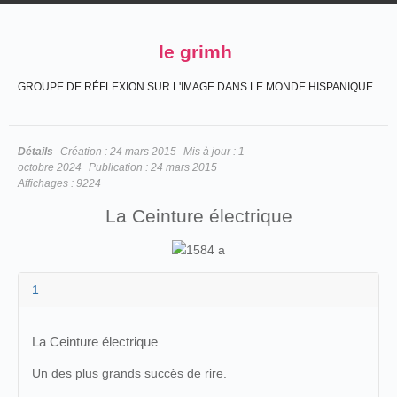
le grimh
GROUPE DE RÉFLEXION SUR L'IMAGE DANS LE MONDE HISPANIQUE
Détails
Création :
24 mars 2015
Mis à jour :
1
octobre 2024
Publication :
24 mars 2015
Affichages :
9224
La Ceinture électrique
1
La Ceinture électrique
Un des plus grands succès de rire.