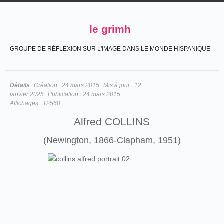
le grimh
GROUPE DE RÉFLEXION SUR L'IMAGE DANS LE MONDE HISPANIQUE
Détails
Création :
24 mars 2015
Mis à jour :
12
janvier 2025
Publication :
24 mars 2015
Affichages :
12560
Alfred COLLINS
(Newington, 1866-Clapham, 1951)