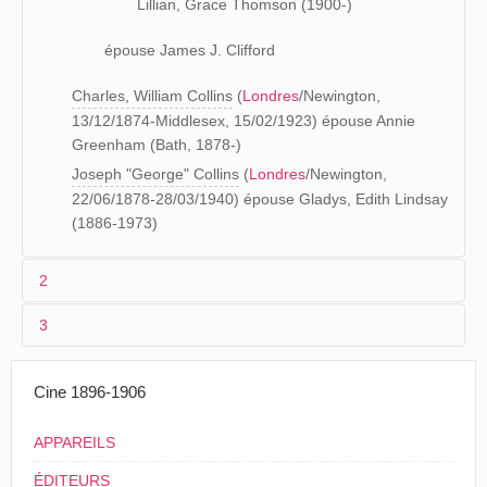
Lillian, Grace Thomson (1900-)
épouse James J. Clifford
Charles, William Collins
(
Londres
/Newington,
13/12/1874-Middlesex, 15/02/1923) épouse Annie
Greenham (Bath, 1878-)
Joseph "George" Collins
(
Londres
/Newington,
22/06/1878-28/03/1940) épouse Gladys, Edith Lindsay
(1886-1973)
2
3
Les origines (1866-1900)
Alfred Collins est
recensé
à
Londres
, en 1871, avec sa
1903
Cine 1896-1906
famille, ainsi qu'en 1881 (
recensement
) où son père figure
Rip Van Winkle
comme colpoteur (Howker) et sa mère comme femme de
APPAREILS
ménage (Charwoman). Quant à Alfred, il a alors 14 ans et
190
4
poursuit ses études (scholar). Un an après, son père
ÉDITEURS