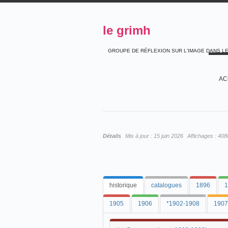
le grimh
GROUPE DE RÉFLEXION SUR L'IMAGE DANS L
AC
Détails
Mis à jour :
15 juin 2026
Affichages :
408
historique
catalogues
1896
1
1905
1906
*1902-1908
1907