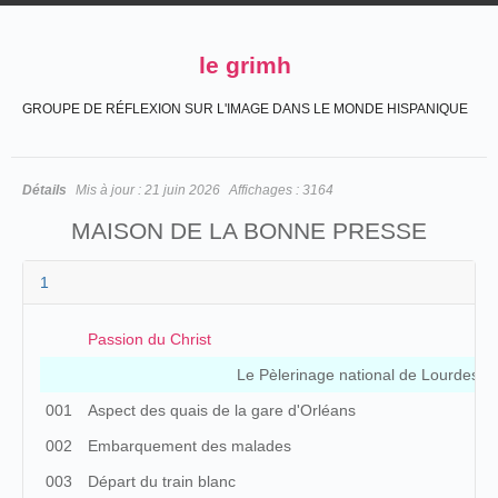
le grimh
GROUPE DE RÉFLEXION SUR L'IMAGE DANS LE MONDE HISPANIQUE
Détails
Mis à jour :
21 juin 2026
Affichages :
3164
MAISON DE LA BONNE PRESSE
1
Passion du Christ
Le Pèlerinage national de Lourdes (
001
Aspect des quais de la gare d'Orléans
002
Embarquement des malades
003
Départ du train blanc