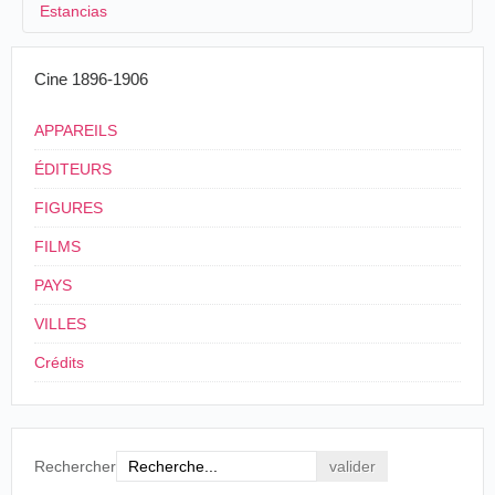
Estancias
n.c.
República
Cinematógraf
Cine 1896-1906
[15/01/1902]- [15/01/1902]
Azua
Dominicana
Edison
APPAREILS
ÉDITEURS
FIGURES
FILMS
PAYS
VILLES
Crédits
Rechercher