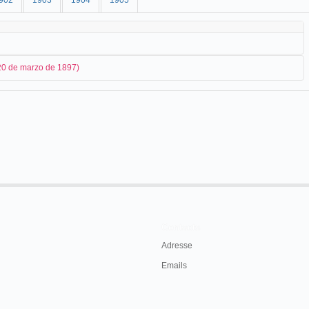
902
1903
1904
1905
<20 de marzo de 1897)
Edwin Stanton Porter
y
J. Dowe
hayan organizado sesiones de projectograph
rdo del Orinoco, con dirección a
Barbados
:
day Drl Wicketeed, Messrs. Daniel, Porter,
nd 1 deek for Barbados, 37 in transit.
y, March 22, 1897, p. 2.
Contacts
Adresse
Emails