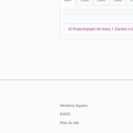
1897
1899
1900
1901
1
El Projectograph de Harry J. Daniels (
Es muy probable que
Harry J. Daniel
,
en la isla, ya que salen de Jacmel, a bo
PASSENGERS ARRIVED
[...]
Per R.M.S. Orinoco, from Jacmel, on Satur
Dowie, Curtis, Santo, Vlies C. W. Haynes, a
The Barbados Agricultural Reporter, Monda
En savoir plus
Mentions légales
RGPD
Plan du site