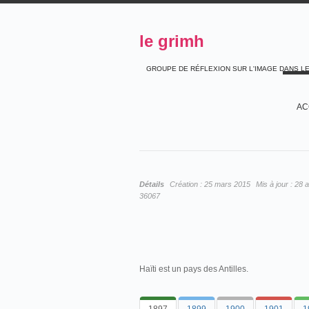
le grimh
GROUPE DE RÉFLEXION SUR L'IMAGE DANS L
AC
Détails
Création :
25 mars 2015
Mis à jour :
28 a
36067
Haïti est un pays des Antilles.