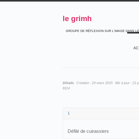
le grimh
GROUPE DE RÉFLEXION SUR L'IMAGE DANS L
AC
Détails
Création :
24 mars 2015
Mis à jour :
21 j
8114
1
Défilé de cuirassiers