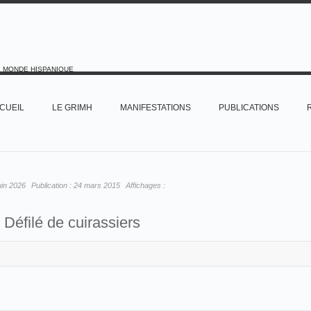
E MONDE HISPANIQUE
CUEIL
LE GRIMH
MANIFESTATIONS
PUBLICATIONS
uin 2026
Publication :
24 mars 2015
Affichages :
Défilé de cuirassiers