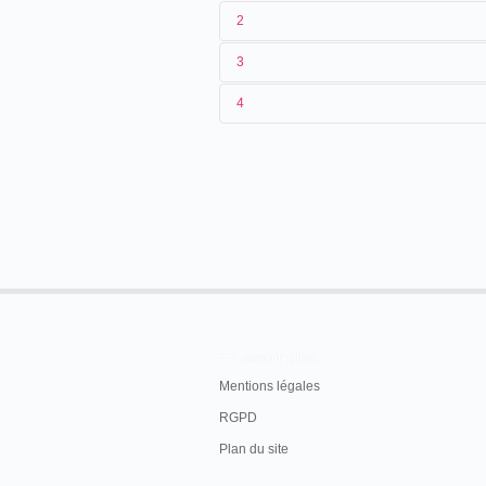
2
3
1
Pirou
4
2
[
Albert Kirchner
/
Eugène Pirou
]
3
1896-≤011/02/1897
4
[
France
]
En savoir plus
Mentions légales
RGPD
Plan du site