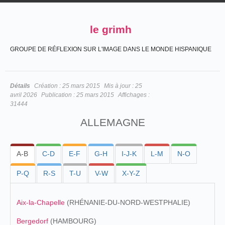
le grimh
GROUPE DE RÉFLEXION SUR L'IMAGE DANS LE MONDE HISPANIQUE
Détails
Création :
25 mars 2015
Mis à jour :
25
avril 2026
Publication :
25 mars 2015
Affichages :
31444
ALLEMAGNE
A-B
C-D
E-F
G-H
I-J-K
L-M
N-O
P-Q
R-S
T-U
V-W
X-Y-Z
Aix-la-Chapelle
(RHÉNANIE-DU-NORD-WESTPHALIE)
Bergedorf
(HAMBOURG)